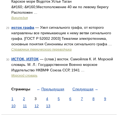
Карское море Водоток Устье Таган
&#160;·&#160;Местоположение 40 км по левому берегу
Расположен …
Википедия
исток графа
— Узел сигнального графа, от которого
29
направлены все примыкающие к нему ветви сигнального
графа. [ГОСТ Р 52002 2003] Тематики электротехника,
основные понятия Синонимы исток сигнального графа …
Справочник технического переводчика
ИСТОК, ИЗТОК
— (слав.) восток. Самойлов К. И. Морской
30
словарь. М. Л.: Государственное Военно морское
Издательство НКВМФ Союза ССР, 1941 …
Морской словарь
Страницы
←
Предыдущая
Следующая
→
1
2
3
4
5
6
7
8
9
10
11
12
13