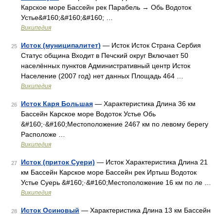
Карское море Бассейн рек Парабель → Обь Водоток
Устье&#160;&#160;&#160; …
Википедия
Исток (муниципалитет)
— Исток Исток Страна Сербия
25
Статус община Входит в Печский округ Включает 50
населённых пунктов Административный центр Исток
Население (2007 год) нет данных Площадь 464 …
Википедия
Исток Каря Большая
— Характеристика Длина 36 км
26
Бассейн Карское море Водоток Устье Обь
&#160;·&#160;Местоположение 2467 км по левому берегу
Расположе …
Википедия
Исток (приток Суери)
— Исток Характеристика Длина 21
27
км Бассейн Карское море Бассейн рек Иртыш Водоток
Устье Суерь &#160;·&#160;Местоположение 16 км по ле …
Википедия
Исток Осиновый
— Характеристика Длина 13 км Бассейн
28