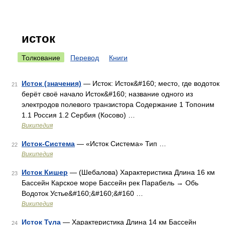
исток
Толкование
Перевод
Книги
Исток (значения)
— Исток: Исток&#160; место, где водоток
21
берёт своё начало Исток&#160; название одного из
электродов полевого транзистора Содержание 1 Топоним
1.1 Россия 1.2 Сербия (Косово) …
Википедия
Исток-Система
— «Исток Система» Тип …
22
Википедия
Исток Кишер
— (Шебалова) Характеристика Длина 16 км
23
Бассейн Карское море Бассейн рек Парабель → Обь
Водоток Устье&#160;&#160;&#160 …
Википедия
Исток Тула
— Характеристика Длина 14 км Бассейн
24